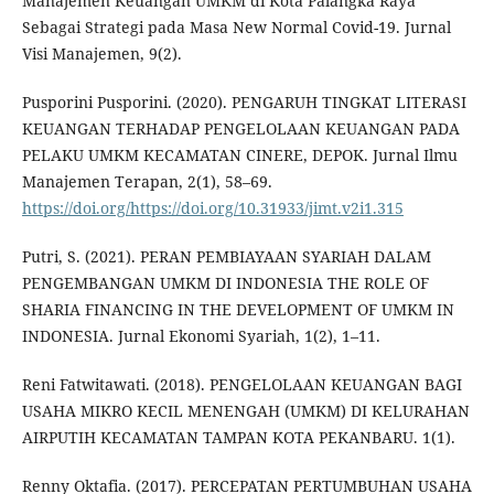
Manajemen Keuangan UMKM di Kota Palangka Raya
Sebagai Strategi pada Masa New Normal Covid-19. Jurnal
Visi Manajemen, 9(2).
Pusporini Pusporini. (2020). PENGARUH TINGKAT LITERASI
KEUANGAN TERHADAP PENGELOLAAN KEUANGAN PADA
PELAKU UMKM KECAMATAN CINERE, DEPOK. Jurnal Ilmu
Manajemen Terapan, 2(1), 58–69.
https://doi.org/https://doi.org/10.31933/jimt.v2i1.315
Putri, S. (2021). PERAN PEMBIAYAAN SYARIAH DALAM
PENGEMBANGAN UMKM DI INDONESIA THE ROLE OF
SHARIA FINANCING IN THE DEVELOPMENT OF UMKM IN
INDONESIA. Jurnal Ekonomi Syariah, 1(2), 1–11.
Reni Fatwitawati. (2018). PENGELOLAAN KEUANGAN BAGI
USAHA MIKRO KECIL MENENGAH (UMKM) DI KELURAHAN
AIRPUTIH KECAMATAN TAMPAN KOTA PEKANBARU. 1(1).
Renny Oktafia. (2017). PERCEPATAN PERTUMBUHAN USAHA