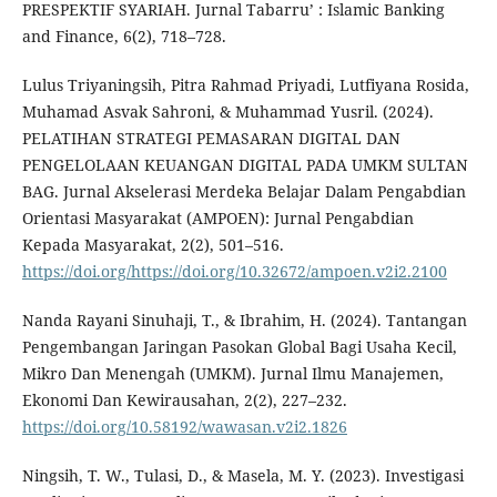
PRESPEKTIF SYARIAH. Jurnal Tabarru’ : Islamic Banking
and Finance, 6(2), 718–728.
Lulus Triyaningsih, Pitra Rahmad Priyadi, Lutfiyana Rosida,
Muhamad Asvak Sahroni, & Muhammad Yusril. (2024).
PELATIHAN STRATEGI PEMASARAN DIGITAL DAN
PENGELOLAAN KEUANGAN DIGITAL PADA UMKM SULTAN
BAG. Jurnal Akselerasi Merdeka Belajar Dalam Pengabdian
Orientasi Masyarakat (AMPOEN): Jurnal Pengabdian
Kepada Masyarakat, 2(2), 501–516.
https://doi.org/https://doi.org/10.32672/ampoen.v2i2.2100
Nanda Rayani Sinuhaji, T., & Ibrahim, H. (2024). Tantangan
Pengembangan Jaringan Pasokan Global Bagi Usaha Kecil,
Mikro Dan Menengah (UMKM). Jurnal Ilmu Manajemen,
Ekonomi Dan Kewirausahan, 2(2), 227–232.
https://doi.org/10.58192/wawasan.v2i2.1826
Ningsih, T. W., Tulasi, D., & Masela, M. Y. (2023). Investigasi