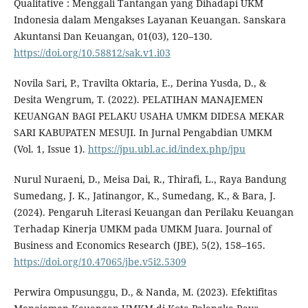
Qualitative : Menggali Tantangan yang Dihadapi UKM
Indonesia dalam Mengakses Layanan Keuangan. Sanskara
Akuntansi Dan Keuangan, 01(03), 120–130.
https://doi.org/10.58812/sak.v1.i03
Novila Sari, P., Travilta Oktaria, E., Derina Yusda, D., &
Desita Wengrum, T. (2022). PELATIHAN MANAJEMEN
KEUANGAN BAGI PELAKU USAHA UMKM DIDESA MEKAR
SARI KABUPATEN MESUJI. In Jurnal Pengabdian UMKM
(Vol. 1, Issue 1).
https://jpu.ubl.ac.id/index.php/jpu
Nurul Nuraeni, D., Meisa Dai, R., Thirafi, L., Raya Bandung
Sumedang, J. K., Jatinangor, K., Sumedang, K., & Bara, J.
(2024). Pengaruh Literasi Keuangan dan Perilaku Keuangan
Terhadap Kinerja UMKM pada UMKM Juara. Journal of
Business and Economics Research (JBE), 5(2), 158–165.
https://doi.org/10.47065/jbe.v5i2.5309
Perwira Ompusunggu, D., & Nanda, M. (2023). Efektifitas