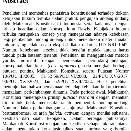
Abstract
Penelitian ini membahas penafsiran konstitusional terhadap doktrin
kebijakan hukum terbuka dalam praktik pengujian undang-undang
oleh Mahkamah Konstitusi di Indonesia serta kaitannya dengan
prinsip keadilan dalam konsep John Rawls. Kebijakan hukum
terbuka merupakan konsep yang menegaskan adanya kebebasan
bagi pembentuk undang-undang untuk menentukan materi muatan
hukum yang tidak secara eksplisit diatur dalam UUD NRI 1945.
Namun, kebebasan tersebut tidak bersifat mutlak karena harus
tunduk pada batasan tertentu. Penelitian ini menggunakan metode
yuridis normatif dengan pendekatan perundang-undangan,
konseptual, dan kasus (
case approach
), serta mengkaji berbagai
putusan penting Mahkamah Konstitusi seperti Putusan Nomor
10/PUU-III/2005, 51-52-59/PUU-VI/2008, 22/PUU-XV/2017,
90/PUU-XXI/2023, dan 62/PUU-XXII/2024. Hasil penelitian
menunjukkan bahwa pemaknaan terhadap kebijakan hukum terbuka
mengalami perkembangan dinamis. Pada periode awal, Mahkamah
Konstitusi menerapkan prinsip
judicial restraint
dengan menahan
diri untuk tidak memasuki ranah pembentuk undang-undang.
Namun, dalam perkembangan selanjutnya, Mahkamah Konstitusi
bertransformasi ke arah
judicial activism
dengan menilai substansi
keadilan dari suatu kebijakan. Dalam berbagai putusannya,
Mahkamah Konstitusi menjadikan keadilan sebagai ukuran utama
dalam menentukan konstitusionalitas suatu norma yang bernilai