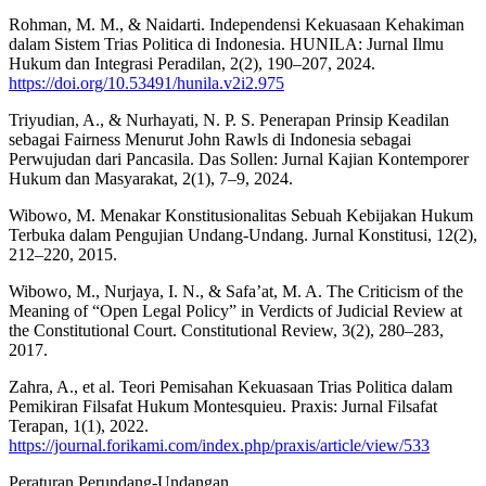
Rohman, M. M., & Naidarti. Independensi Kekuasaan Kehakiman
dalam Sistem Trias Politica di Indonesia. HUNILA: Jurnal Ilmu
Hukum dan Integrasi Peradilan, 2(2), 190–207, 2024.
https://doi.org/10.53491/hunila.v2i2.975
Triyudian, A., & Nurhayati, N. P. S. Penerapan Prinsip Keadilan
sebagai Fairness Menurut John Rawls di Indonesia sebagai
Perwujudan dari Pancasila. Das Sollen: Jurnal Kajian Kontemporer
Hukum dan Masyarakat, 2(1), 7–9, 2024.
Wibowo, M. Menakar Konstitusionalitas Sebuah Kebijakan Hukum
Terbuka dalam Pengujian Undang-Undang. Jurnal Konstitusi, 12(2),
212–220, 2015.
Wibowo, M., Nurjaya, I. N., & Safa’at, M. A. The Criticism of the
Meaning of “Open Legal Policy” in Verdicts of Judicial Review at
the Constitutional Court. Constitutional Review, 3(2), 280–283,
2017.
Zahra, A., et al. Teori Pemisahan Kekuasaan Trias Politica dalam
Pemikiran Filsafat Hukum Montesquieu. Praxis: Jurnal Filsafat
Terapan, 1(1), 2022.
https://journal.forikami.com/index.php/praxis/article/view/533
Peraturan Perundang-Undangan