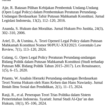
Ajie, R. Batasan Pilihan Kebijakan Pembentuk Undang-Undang
(Open Legal Policy) dalam Pembentukan Peraturan Perundang-
Undangan Berdasarkan Tafsir Putusan Mahkamah Konstitusi. Jurnal
Legislasi Indonesia, 13(2), 112–120, 2016.
Ananda, S. Hukum dan Moralitas. Jurnal Hukum Pro Justitia, 24(3),
302–310, 2006.
Arief, D., & Usmina, A. Teori Opened Legal Policy dalam Putusan
Mahkamah Konstitusi Nomor 90/PUU-XXI/2023. Gorontalo Law
Review, 7(1), 113–120, 2024.
Galang, G. Open Legal Policy Peraturan Perundang-undangan
Bidang Politik dalam Putusan Mahkamah Konstitusi (Studi terhadap
Putusan MK Bidang Politik Tahun 2015–2017). Lex Renaissance,
1(5), 6–15, 2020.
Prianto, W. Analisis Hierarki Perundang-undangan Berdasarkan
Teori Norma Hukum oleh Hans Kelsen dan Hans Nawiasky. Jurnal
Ilmiah Ilmu Sosial dan Pendidikan, 2(1), 11–15, 2024.
Rasji, R., et al. Penerapan Teori Trias Politika dalam Sistem
Pemerintahan Indonesia. Syariati: Jurnal Studi Al-Qur’an dan
Hukum, 10(1), 95–106, 2024.