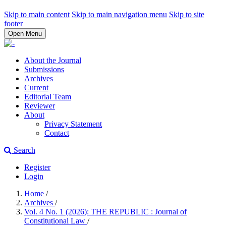
Skip to main content
Skip to main navigation menu
Skip to site
footer
Open Menu
About the Journal
Submissions
Archives
Current
Editorial Team
Reviewer
About
Privacy Statement
Contact
Search
Register
Login
Home
/
Archives
/
Vol. 4 No. 1 (2026): THE REPUBLIC : Journal of
Constitutional Law
/