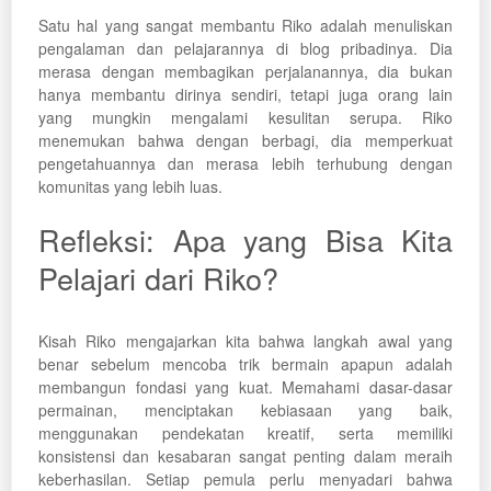
Satu hal yang sangat membantu Riko adalah menuliskan
pengalaman dan pelajarannya di blog pribadinya. Dia
merasa dengan membagikan perjalanannya, dia bukan
hanya membantu dirinya sendiri, tetapi juga orang lain
yang mungkin mengalami kesulitan serupa. Riko
menemukan bahwa dengan berbagi, dia memperkuat
pengetahuannya dan merasa lebih terhubung dengan
komunitas yang lebih luas.
Refleksi: Apa yang Bisa Kita
Pelajari dari Riko?
Kisah Riko mengajarkan kita bahwa langkah awal yang
benar sebelum mencoba trik bermain apapun adalah
membangun fondasi yang kuat. Memahami dasar-dasar
permainan, menciptakan kebiasaan yang baik,
menggunakan pendekatan kreatif, serta memiliki
konsistensi dan kesabaran sangat penting dalam meraih
keberhasilan. Setiap pemula perlu menyadari bahwa