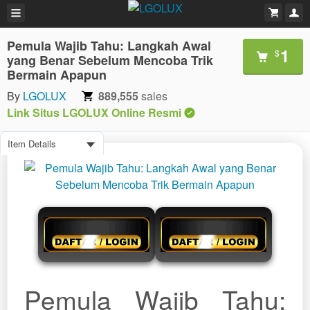
Pemula Wajib Tahu: Langkah Awal
1
$
yang Benar Sebelum Mencoba Trik
Bermain Apapun
By
LGOLUX
889,555
sales
Link Situs LGOLUX Online Resmi
Item Details
Pemula Wajib Tahu: