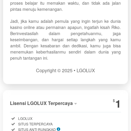
proses belajar itu memakan waktu, dan tidak ada jalan
pintas menuju kemenangan.
Jadi, jika kamu adalah pemula yang ingin terjun ke dunia
kasino online atau permainan apapun, ingatlah kisah Riko.
Berinvestasilah dalam pengetahuanmu, jaga
keseimbangan, dan hargai setiap langkah yang kamu
ambil. Dengan kesabaran dan dedikasi, kamu juga bisa
menemukan keberhasilanmu sendiri dalam dunia yang
penuh tantangan ini.
Copyright © 2025 • LGOLUX
Show More
1
$
Lisensi LGOLUX Terpercaya
Lisensi
Included:
LGOLUX
LGOLUX
Included:
SITUS TERPERCAYA
Terpercaya
Included:
SITUS ANTI RUNGKAD