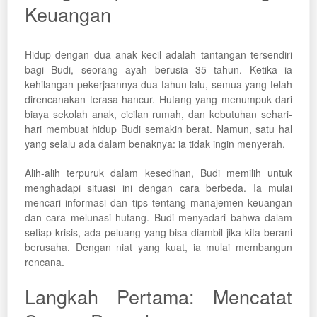
Keuangan
Hidup dengan dua anak kecil adalah tantangan tersendiri
bagi Budi, seorang ayah berusia 35 tahun. Ketika ia
kehilangan pekerjaannya dua tahun lalu, semua yang telah
direncanakan terasa hancur. Hutang yang menumpuk dari
biaya sekolah anak, cicilan rumah, dan kebutuhan sehari-
hari membuat hidup Budi semakin berat. Namun, satu hal
yang selalu ada dalam benaknya: ia tidak ingin menyerah.
Alih-alih terpuruk dalam kesedihan, Budi memilih untuk
menghadapi situasi ini dengan cara berbeda. Ia mulai
mencari informasi dan tips tentang manajemen keuangan
dan cara melunasi hutang. Budi menyadari bahwa dalam
setiap krisis, ada peluang yang bisa diambil jika kita berani
berusaha. Dengan niat yang kuat, ia mulai membangun
rencana.
Langkah Pertama: Mencatat