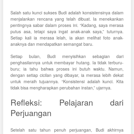
Salah satu kunci sukses Budi adalah konsistensinya dalam
menjalankan rencana yang telah dibuat. Ia menekankan
pentingnya sabar dalam proses ini. “Kadang, saya merasa
putus asa, tetapi saya ingat anak-anak saya,” tuturnya.
Setiap kali ia merasa lelah, ia akan melihat foto anak-
anaknya dan mendapatkan semangat baru.
Setiap bulan, Budi menyisihkan sebagian dari
penghasilannya untuk membayar hutang. Ia tidak terburu-
buru; ia tahu bahwa proses ini butuh waktu. Namun,
dengan setiap cicilan yang dibayar, ia merasa lebih dekat
untuk meraih tujuannya. “Konsistensi adalah kunci. Kita
tidak bisa mengharapkan perubahan instan,” ujarnya.
Refleksi: Pelajaran dari
Perjuangan
Setelah satu tahun penuh perjuangan, Budi akhirnya