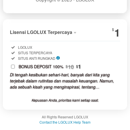
Show More
1
$
Lisensi LGOLUX Terpercaya
Lisensi
Included:
LGOLUX
LGOLUX
Included:
SITUS TERPERCAYA
Terpercaya
Included:
SITUS ANTI RUNGKAD
SELECTED
1
10
1
BONUS DEPOSIT 100%
$
$
$
Di tengah kesibukan sehari-hari, banyak dari kita yang
Use, by
terjebak dalam rutinitas dan masalah keuangan. Namun,
you or
ada sebuah kisah yang menginspirasi, tentang…
one
client, in
a single
Kepuasan Anda, prioritas kami setiap saat.
end
product
All Rights Reserved LGOLUX
which
Contact the LGOLUX Help Team
end