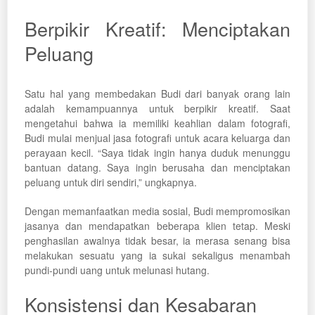
Berpikir Kreatif: Menciptakan
Peluang
Satu hal yang membedakan Budi dari banyak orang lain
adalah kemampuannya untuk berpikir kreatif. Saat
mengetahui bahwa ia memiliki keahlian dalam fotografi,
Budi mulai menjual jasa fotografi untuk acara keluarga dan
perayaan kecil. “Saya tidak ingin hanya duduk menunggu
bantuan datang. Saya ingin berusaha dan menciptakan
peluang untuk diri sendiri,” ungkapnya.
Dengan memanfaatkan media sosial, Budi mempromosikan
jasanya dan mendapatkan beberapa klien tetap. Meski
penghasilan awalnya tidak besar, ia merasa senang bisa
melakukan sesuatu yang ia sukai sekaligus menambah
pundi-pundi uang untuk melunasi hutang.
Konsistensi dan Kesabaran