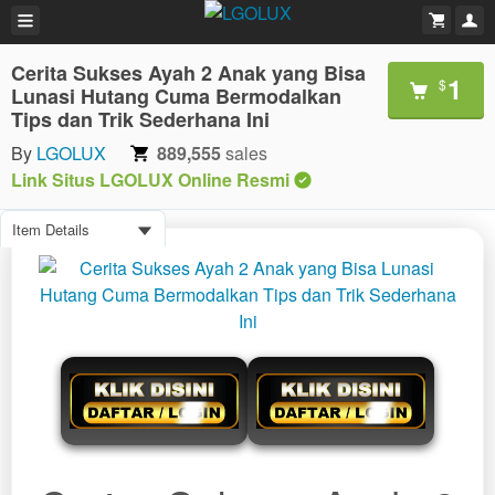
Cerita Sukses Ayah 2 Anak yang Bisa
1
$
Lunasi Hutang Cuma Bermodalkan
Tips dan Trik Sederhana Ini
By
LGOLUX
889,555
sales
Link Situs LGOLUX Online Resmi
Item Details