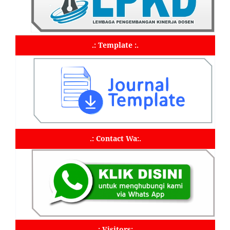
.: Template :.
.: Contact Wa:.
.: Visitors:.