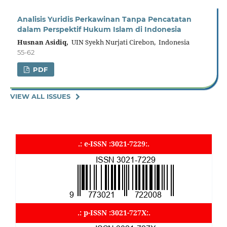
Analisis Yuridis Perkawinan Tanpa Pencatatan
dalam Perspektif Hukum Islam di Indonesia
Husnan Asidiq,
UIN Syekh Nurjati Cirebon, Indonesia
55-62
PDF
VIEW ALL ISSUES
.: e-ISSN :3021-7229:.
.: p-ISSN :3021-727X:.