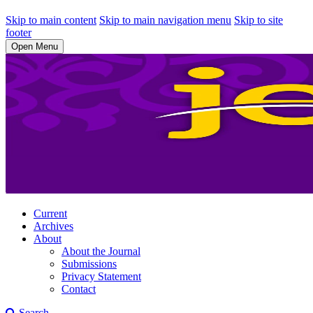
Skip to main content
Skip to main navigation menu
Skip to site
footer
Open Menu
Current
Archives
About
About the Journal
Submissions
Privacy Statement
Contact
Search