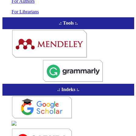
For Authors
For Librarians
.: Tools :.
.: Indeks :.